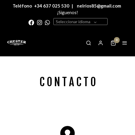
Teléfono
+34 637 025 530
|
nelrios85@gmail.com
¡Síguenos!
Seleccionar idioma
0
C O N T A C T O