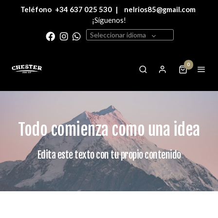
Teléfono
+34 637 025 530
|
nelrios85@gmail.com
¡Síguenos!
Seleccionar idioma
0
Todo comienza como una idea
Edita este texto con tu propio contenido