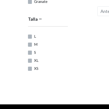
Granate
Malva
Ante
Verde
Talla
Verde Caqui
Azul Marino
L
Gris
M
Coral
S
Gris Oscuro
XL
Azul
XS
Azul Cielo
XXL
Naranja
40
Gris Claro
25
Amarillo
34
36