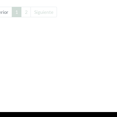
rior
1
2
Siguiente