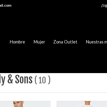
il.com
¡Sí
Hombre
Mujer
Zona Outlet
Nuestras 
las categorías
Only & Sons
ly & Sons
(
10
)