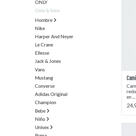
ONLY
Only & Sons
Hombre
Nike
Harper And Neyer
Le Crane
Ellesse
Jack & Jones
Vans
Mustang
Cami
Converse
Cami
redo
Adidas Original
en ...
Champion
24,
Bebe
Niño
Unisex
Puma