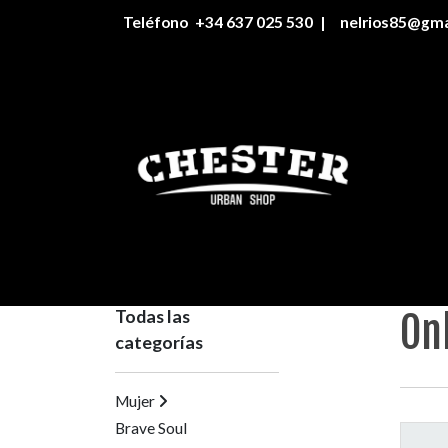
Teléfono
+34 637 025 530
|
nelrios85@gma
CATÁLOGO
Todas 
Todas las
On
categorías
Mujer
Brave Soul