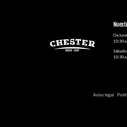
45
40.5
Nuestr
41
De lune
44
10:30 a
43
Sábado
42
10:30 a
37
38
39
Aviso legal
Polít