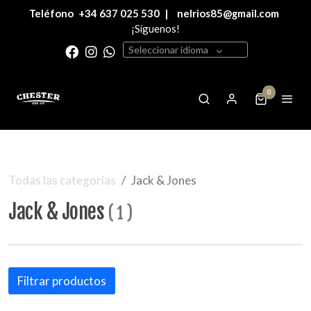
Teléfono
+34 637 025 530
|
nelrios85@gmail.com
¡Síguenos!
Seleccionar idioma
0
Todas las categorías
Jack & Jones
Jack & Jones
(
1
)
Filtrar productos