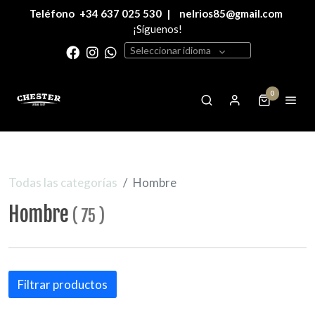
Teléfono
+34 637 025 530
|
nelrios85@gmail.com
¡Síguenos!
Seleccionar idioma
0
Todas las categorías
Hombre
Hombre
(
75
)
Filtrar productos