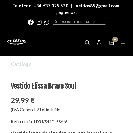
Teléfono
+34 637 025 530
|
nelrios85@gmail.com
¡Síguenos!
Seleccionar idioma
0
Catálogo
Vestido Elissa Brave Soul
29,99 €
(IVA General 21% incluido)
Referencia:
LDRJ/544ELISSA/6