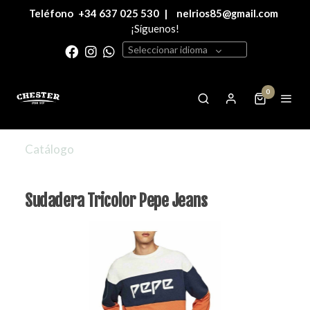
Teléfono
+34 637 025 530
|
nelrios85@gmail.com
¡Síguenos!
Seleccionar idioma
0
Catálogo
Sudadera Tricolor Pepe Jeans