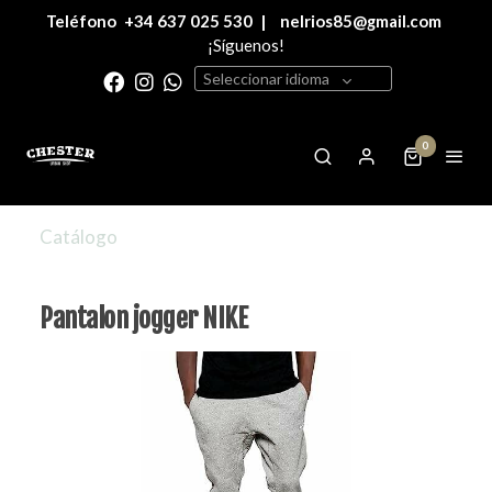
Teléfono
+34 637 025 530
|
nelrios85@gmail.com
¡Síguenos!
Seleccionar idioma
0
Catálogo
Pantalon jogger NIKE