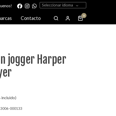
Seleccionar idioma
guenos!
0
marcas
Contacto
on jogger Harper
yer
 incluido)
23006-000133