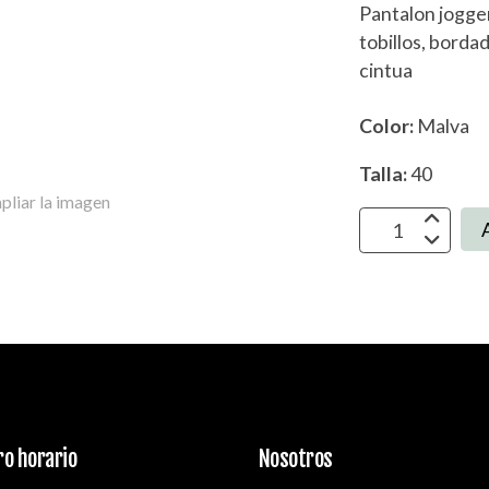
Pantalon jogge
tobillos, bordad
cintua
Color:
Malva
Talla:
40
pliar la imagen
o horario
Nosotros