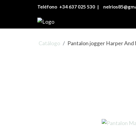
Teléfono
+34 637 025 530
|
nelrios85@gma
Catálogo
Pantalon jogger Harper And