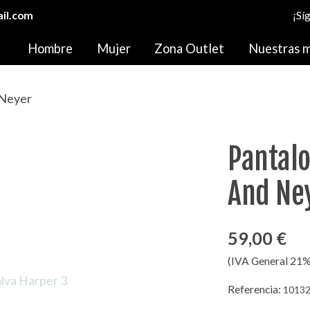
il.com
¡Sí
Hombre
Mujer
Zona Outlet
Nuestras 
 Neyer
Pantal
And Ne
59,00 €
(IVA General 21%
Referencia:
1013