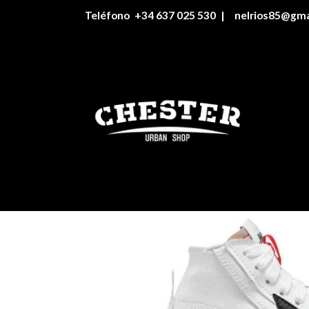
Teléfono
+34 637 025 530
|
nelrios85@gma
Catálogo
Nike blazer Jumbo