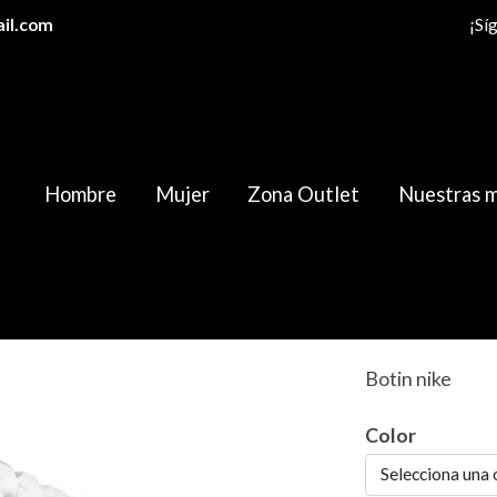
il.com
¡Sí
Hombre
Mujer
Zona Outlet
Nuestras 
Nike b
Botin nike
Color
Selecciona una