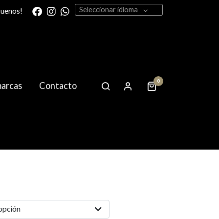
Seleccionar idioma
guenos!
0
marcas
Contacto
lazer Jumbo
 opción