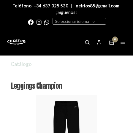
Teléfono
+34 637 025 530
|
nelrios85@gmail.com
¡Síguenos!
Seleccionar idioma
0
Catálogo
Leggings Champion