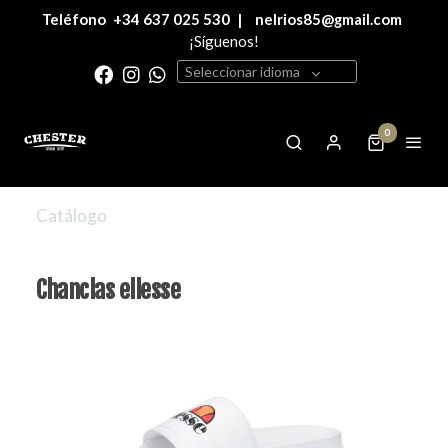
Teléfono
+34 637 025 530
|
nelrios85@gmail.com
¡Síguenos!
Seleccionar idioma
0
Catálogo
Chanclas ellesse