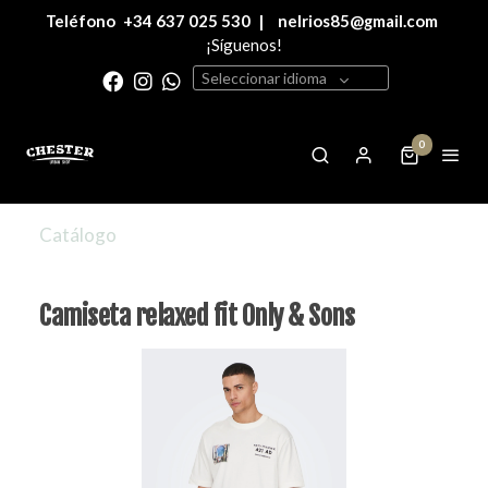
Teléfono
+34 637 025 530
|
nelrios85@gmail.com
¡Síguenos!
Seleccionar idioma
0
Catálogo
Camiseta relaxed fit Only & Sons